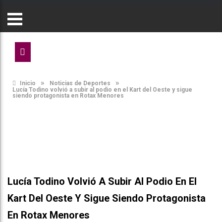
»
»
Inicio
Noticias de Deportes
Lucía Todino volvió a subir al podio en el Kart del Oeste y sigue
siendo protagonista en Rotax Menores
Lucía Todino Volvió A Subir Al Podio En El
Kart Del Oeste Y Sigue Siendo Protagonista
En Rotax Menores