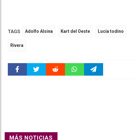
TAGS
Adolfo Alsina
Kart del Oeste
Lucía todino
Rivera
Faceboo
Twitter
Reddit
WhatsAp
Telegra
k
pt
m
MÁS NOTICIAS