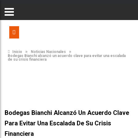
»
»
Inicio
Noticias Nacionales
Bodegas Bianchi alcanzó un acuerdo clave para evitar una escalada
de su crisis financiera
Bodegas Bianchi Alcanzó Un Acuerdo Clave
Para Evitar Una Escalada De Su Crisis
Financiera