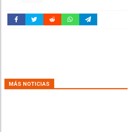
Faceboo
Twitter
Reddit
WhatsAp
Telegra
k
pt
m
MÁS NOTICIAS