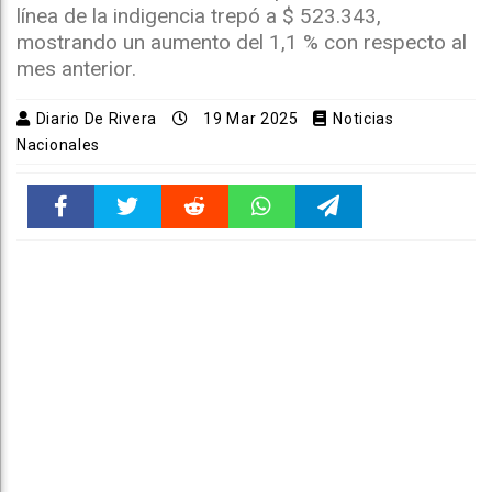
línea de la indigencia trepó a $ 523.343,
mostrando un aumento del 1,1 % con respecto al
mes anterior.
Diario De Rivera
19 Mar 2025
Noticias
Nacionales
Faceboo
Twitter
Reddit
WhatsAp
Telegra
k
pt
m