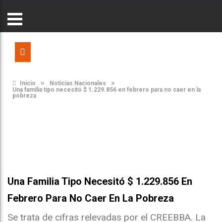
»
»
Inicio
Noticias Nacionales
Una familia tipo necesitó $ 1.229.856 en febrero para no caer en la
pobreza
Una Familia Tipo Necesitó $ 1.229.856 En
Febrero Para No Caer En La Pobreza
Se trata de cifras relevadas por el CREEBBA. La