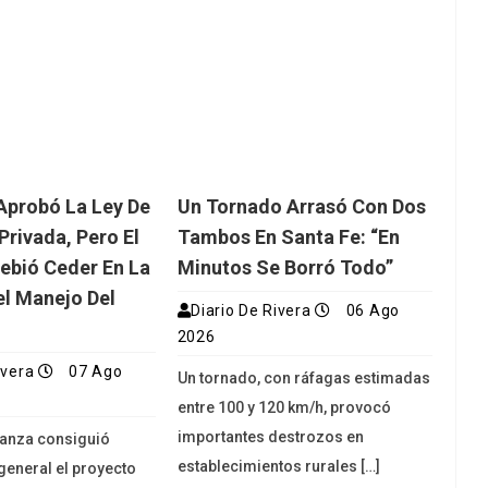
Aprobó La Ley De
Un Tornado Arrasó Con Dos
Privada, Pero El
Tambos En Santa Fe: “En
ebió Ceder En La
Minutos Se Borró Todo”
l Manejo Del
Diario De Rivera
06 Ago
2026
ivera
07 Ago
Un tornado, con ráfagas estimadas
entre 100 y 120 km/h, provocó
importantes destrozos en
vanza consiguió
establecimientos rurales […]
general el proyecto