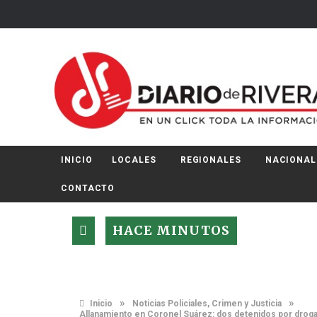
INICIO
LOCALES
REGIONALES
NACIONAL
CONTACTO
HACE MINUTOS
»
»
Inicio
Noticias Policiales, Crimen y Justicia
Allanamiento en Coronel Suárez: dos detenidos por drogas