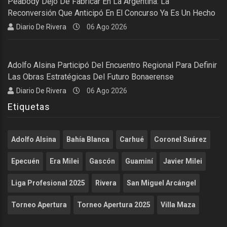
Peabody Dejó De Fabricar En La Argentina: La
Reconversión Que Anticipó En El Concurso Ya Es Un Hecho
Diario De Rivera
06 Ago 2026
Adolfo Alsina Participó Del Encuentro Regional Para Definir
Las Obras Estratégicas Del Futuro Bonaerense
Diario De Rivera
06 Ago 2026
Etiquetas
Adolfo Alsina
Bahía Blanca
Carhué
Coronel Suárez
Epecuén
Era Milei
Gascón
Guaminí
Javier Milei
Liga Profesional 2025
Rivera
San Miguel Arcángel
Torneo Apertura
Torneo Apertura 2025
Villa Maza