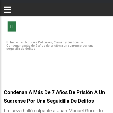
»
»
Inicio
Noticias Policiales, Crimen y Justicia
Condenan a más de 7 años de prisión a un suarense por una
seguidilla de delitos
Condenan A Más De 7 Años De Prisión A Un
Suarense Por Una Seguidilla De Delitos
La jueza halló culpable a Juan Manuel Gorordo