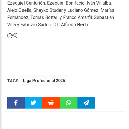
Ezequiel Centurión; Ezequiel Bonifacio, Iván Villalba,
Alejo Osella, Sheyko Studer y Luciano Gómez; Matías
Fernández, Tomás Bottari y Franco Amarfil; Sebastián
Villa y Fabrizio Sartori. DT: Alfredo
Berti
.
(TyC)
TAGS
Liga Profesional 2025
Faceboo
Twitter
Reddit
WhatsAp
Telegra
k
pt
m