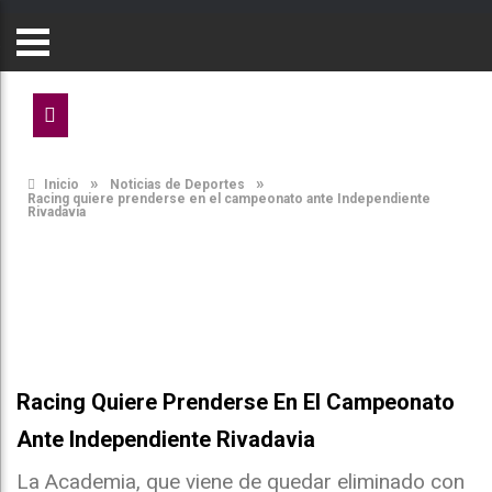
»
»
Inicio
Noticias de Deportes
Racing quiere prenderse en el campeonato ante Independiente
Rivadavia
Racing Quiere Prenderse En El Campeonato
Ante Independiente Rivadavia
La Academia, que viene de quedar eliminado con