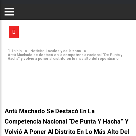
»
»
Inicio
Noticias Locales y de la zona
Antú Machado se destacó en la competencia nacional “De Punta y
Hacha” y volvió a poner al distrito en lo más alto del repentismo
Antú Machado Se Destacó En La
Competencia Nacional “De Punta Y Hacha” Y
Volvió A Poner Al Distrito En Lo Más Alto Del