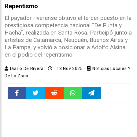
Repentismo
El payador riverense obtuvo el tercer puesto en la
prestigiosa competencia nacional “De Punta y
Hacha”, realizada en Santa Rosa. Participó junto a
artistas de Catamarca, Neuquén, Buenos Aires y
La Pampa, y volvió a posicionar a Adolfo Alsina
en el podio del repentismo.
Diario De Rivera
18 Nov 2025
Noticias Locales Y
De La Zona
Faceboo
Twitter
Reddit
WhatsAp
Telegra
k
pt
m