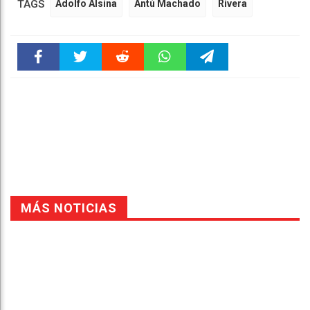
TAGS
Adolfo Alsina
Antú Machado
Rivera
Faceboo
Twitter
Reddit
WhatsAp
Telegra
k
pt
m
MÁS NOTICIAS