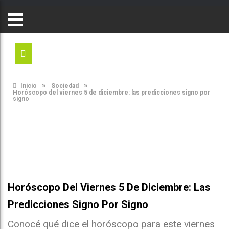
»
»
Inicio
Sociedad
Horóscopo del viernes 5 de diciembre: las predicciones signo por
signo
Horóscopo Del Viernes 5 De Diciembre: Las
Predicciones Signo Por Signo
Conocé qué dice el horóscopo para este viernes