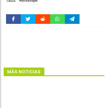
TAGS
Horóscopo
Faceboo
Twitter
Reddit
WhatsAp
Telegra
k
pt
m
MÁS NOTICIAS