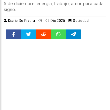
5 de diciembre: energía, trabajo, amor para cada
signo.
Diario De Rivera
05 Dic 2025
Sociedad
Faceboo
Twitter
Reddit
WhatsAp
Telegra
k
pt
m