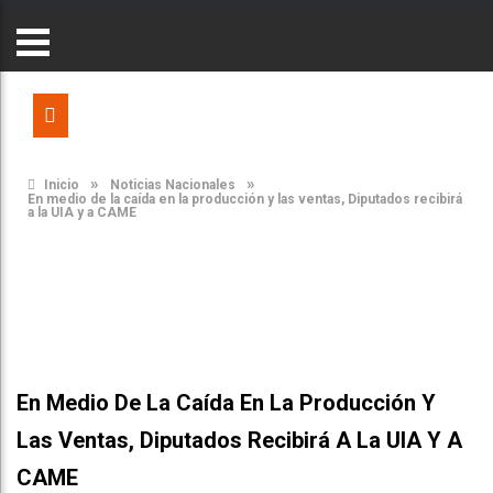
»
»
Inicio
Noticias Nacionales
En medio de la caída en la producción y las ventas, Diputados recibirá
a la UIA y a CAME
En Medio De La Caída En La Producción Y
Las Ventas, Diputados Recibirá A La UIA Y A
CAME