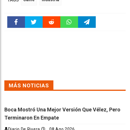
TAGS
Faceboo
Twitter
Reddit
WhatsAp
Telegra
k
pt
m
MÁS NOTICIAS
Boca Mostró Una Mejor Versión Que Vélez, Pero
Terminaron En Empate
Diario De Rivera
08 Ago 2026