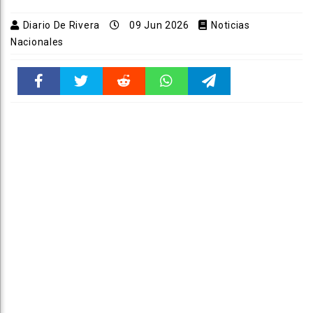
Diario De Rivera
09 Jun 2026
Noticias
Nacionales
Faceboo
Twitter
Reddit
WhatsAp
Telegra
k
pt
m