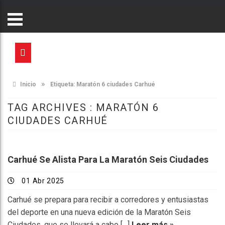
»
Inicio
Etiqueta:
Maratón 6 ciudades Carhué
TAG ARCHIVES :
MARATÓN 6
CIUDADES CARHUÉ
Carhué Se Alista Para La Maratón Seis Ciudades
01 Abr 2025
Carhué se prepara para recibir a corredores y entusiastas
del deporte en una nueva edición de la Maratón Seis
Ciudades, que se llevará a cabo […]
Leer más »