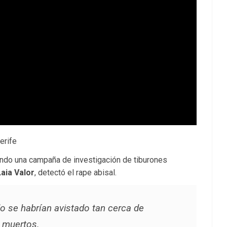
erife
endo una campaña de investigación de tiburones
Laia Valor
, detectó el rape abisal.
lo se habrían avistado tan cerca de
s muertos
.