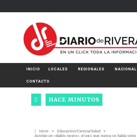
INICIO
LOCALES
REGIONALES
NACIONAL
CONTACTO
HACE MINUTOS
»
»
Inicio
Educación/Ciencia/Salud
Avistan un «diablo negro», el pez que nunca se había visto c