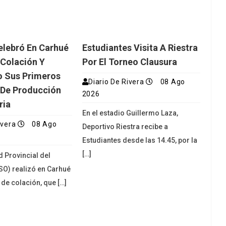
lebró En Carhué
Estudiantes Visita A Riestra
Colación Y
Por El Torneo Clausura
o Sus Primeros
Diario De Rivera
08 Ago
 De Producción
2026
ria
En el estadio Guillermo Laza,
ivera
08 Ago
Deportivo Riestra recibe a
Estudiantes desde las 14.45, por la
[…]
d Provincial del
O) realizó en Carhué
 de colación, que […]