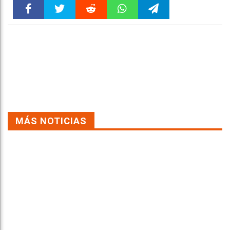
Faceboo
Twitter
Reddit
WhatsAp
Telegra
k
pt
m
MÁS NOTICIAS