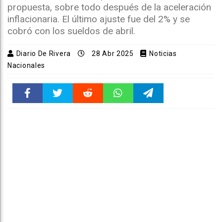
propuesta, sobre todo después de la aceleración
inflacionaria. El último ajuste fue del 2% y se
cobró con los sueldos de abril.
Diario De Rivera
28 Abr 2025
Noticias
Nacionales
Faceboo
Twitter
Reddit
WhatsAp
Telegra
k
pt
m