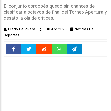
El conjunto cordobés quedó sin chances de
clasificar a octavos de final del Torneo Apertura y
desató la ola de críticas.
Diario De Rivera
30 Abr 2025
Noticias De
Deportes
Faceboo
Twitter
Reddit
WhatsAp
Telegra
k
pt
m