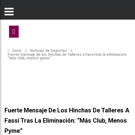
»
»
Inicio
Noticias de Deportes
Fuerte mensaje de los hinchas de Talleres a Fassi tras la eliminación:
“Más club, menos pyme”
Fuerte Mensaje De Los Hinchas De Talleres A
Fassi Tras La Eliminación: “Más Club, Menos
Pyme”