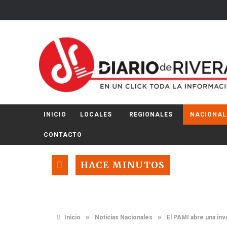
INICIO
LOCALES
REGIONALES
NACIONAL
CONTACTO
HACE MINUTOS
»
»
Inicio
Noticias Nacionales
El PAMI abre una in