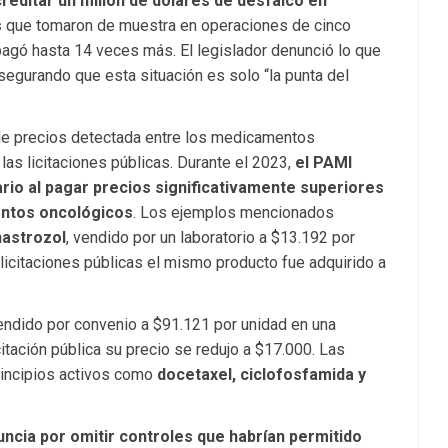
reditar un millón de dólares de desfalco en
s
que tomaron de muestra en operaciones de cinco
agó hasta 14 veces más. El legislador denunció lo que
segurando que esta situación es solo “la punta del
a de precios detectada entre los medicamentos
las licitaciones públicas. Durante el 2023,
el PAMI
io al pagar precios significativamente superiores
entos oncológicos
. Los ejemplos mencionados
nastrozol
, vendido por un laboratorio a $13.192 por
licitaciones públicas el mismo producto fue adquirido a
vendido por convenio a $91.121 por unidad en una
itación pública su precio se redujo a $17.000. Las
principios activos como
docetaxel, ciclofosfamida y
uncia por omitir controles que habrían permitido