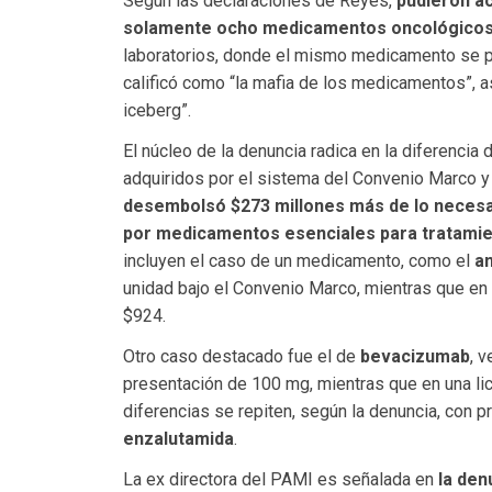
Según las declaraciones de Reyes,
pudieron ac
solamente ocho medicamentos oncológico
laboratorios, donde el mismo medicamento se p
calificó como “la mafia de los medicamentos”, a
iceberg”.
El núcleo de la denuncia radica en la diferenci
adquiridos por el sistema del Convenio Marco y 
desembolsó $273 millones más de lo necesar
por medicamentos esenciales para tratami
incluyen el caso de un medicamento, como el
a
unidad bajo el Convenio Marco, mientras que en 
$924.
Otro caso destacado fue el de
bevacizumab
, 
presentación de 100 mg, mientras que en una lic
diferencias se repiten, según la denuncia, con 
enzalutamida
.
La ex directora del PAMI es señalada en
la den