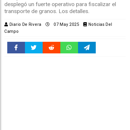
desplegó un fuerte operativo para fiscalizar el
transporte de granos. Los detalles.
Diario De Rivera
07 May 2025
Noticias Del
Campo
Faceboo
Twitter
Reddit
WhatsAp
Telegra
k
pt
m