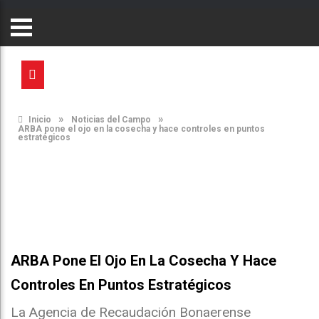
»
»
Inicio
Noticias del Campo
ARBA pone el ojo en la cosecha y hace controles en puntos
estratégicos
ARBA Pone El Ojo En La Cosecha Y Hace
Controles En Puntos Estratégicos
La Agencia de Recaudación Bonaerense