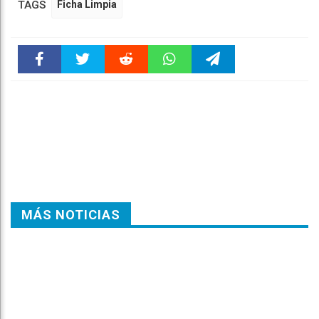
TAGS
Ficha Limpia
Faceboo
Twitter
Reddit
WhatsAp
Telegra
k
pt
m
MÁS NOTICIAS