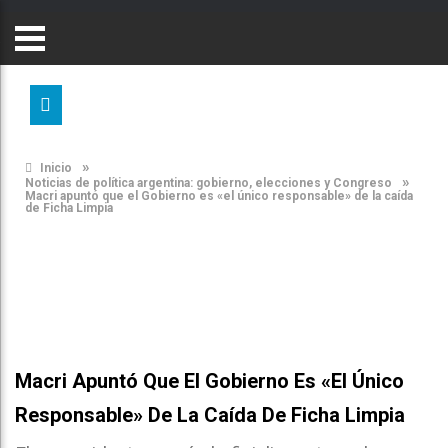
»
Inicio
»
Noticias de política argentina: gobierno, elecciones y Congreso
Macri apuntó que el Gobierno es «el único responsable» de la caída
de Ficha Limpia
Macri Apuntó Que El Gobierno Es «el Único
Responsable» De La Caída De Ficha Limpia