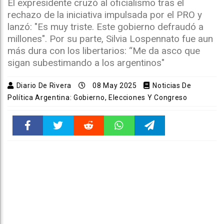
El expresidente cruzó al oficialismo tras el
rechazo de la iniciativa impulsada por el PRO y
lanzó: "Es muy triste. Este gobierno defraudó a
millones". Por su parte, Silvia Lospennato fue aun
más dura con los libertarios: “Me da asco que
sigan subestimando a los argentinos"
Diario De Rivera
08 May 2025
Noticias De
Política Argentina: Gobierno, Elecciones Y Congreso
Faceboo
Twitter
Reddit
WhatsAp
Telegra
k
pt
m