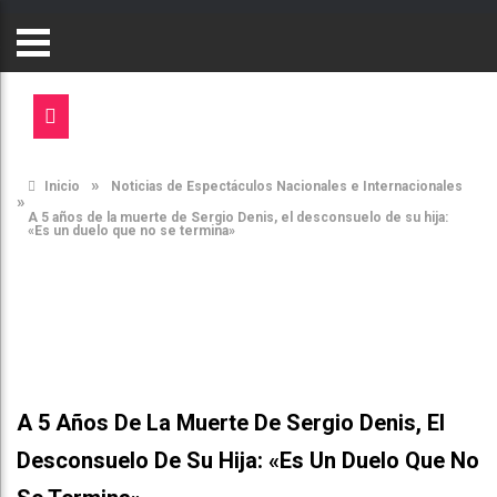
»
Inicio
Noticias de Espectáculos Nacionales e Internacionales
»
A 5 años de la muerte de Sergio Denis, el desconsuelo de su hija:
«Es un duelo que no se termina»
A 5 Años De La Muerte De Sergio Denis, El
Desconsuelo De Su Hija: «Es Un Duelo Que No