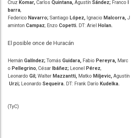
Cruz
Komar,
Carlos
Quintana,
Agustín
Sández;
Franco
I
barra
,
Federico
Navarro;
Santiago
López,
Ignacio
Malcorra,
J
aminton
Campaz
; Enzo
Copetti.
DT: Ariel
Holan.
El posible once de Huracán
Hernán
Galíndez;
Tomás
Guidara,
Fabio
Pereyra,
Marc
o
Pellegrino
, César
Ibáñez;
Leonel
Pérez
,
Leonardo
Gil;
Walter
Mazzantti,
Matko
Miljevic,
Agustín
Urzi;
Leonardo
Sequeira.
DT: Frank Darío
Kudelka.
(TyC)