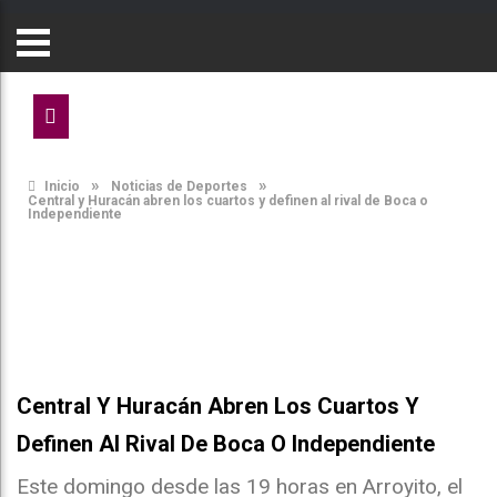
»
»
Inicio
Noticias de Deportes
Central y Huracán abren los cuartos y definen al rival de Boca o
Independiente
Central Y Huracán Abren Los Cuartos Y
Definen Al Rival De Boca O Independiente
Este domingo desde las 19 horas en Arroyito, el