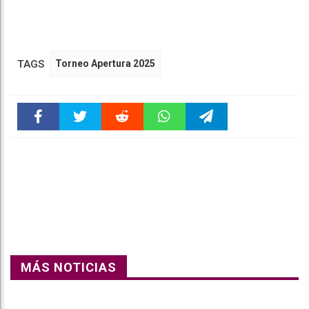
TAGS
Torneo Apertura 2025
Faceboo
Twitter
Reddit
WhatsAp
Telegra
k
pt
m
MÁS NOTICIAS