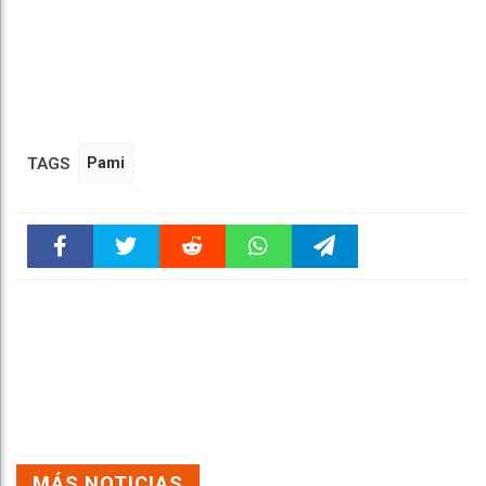
TAGS
Pami
Faceboo
Twitter
Reddit
WhatsAp
Telegra
k
pt
m
MÁS NOTICIAS