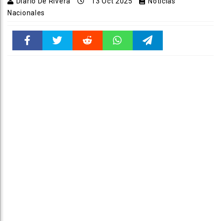
Diario De Rivera
13 Oct 2025
Noticias
Nacionales
Faceboo
Twitter
Reddit
WhatsAp
Telegra
k
pt
m