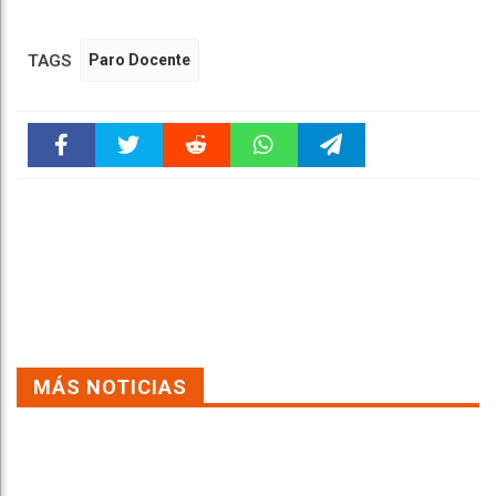
TAGS
Paro Docente
Faceboo
Twitter
Reddit
WhatsAp
Telegra
k
pt
m
MÁS NOTICIAS