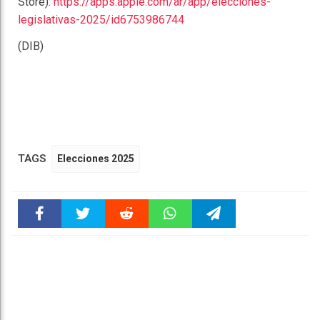
Store):
https://apps.apple.com/ar/app/elecciones-
legislativas-2025/id6753986744
(DIB)
TAGS
Elecciones 2025
Faceboo
Twitter
Reddit
WhatsAp
Telegra
k
pt
m