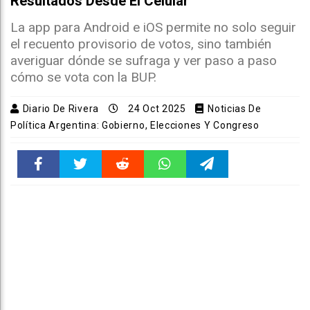
Resultados Desde El Celular
La app para Android e iOS permite no solo seguir
el recuento provisorio de votos, sino también
averiguar dónde se sufraga y ver paso a paso
cómo se vota con la BUP.
Diario De Rivera
24 Oct 2025
Noticias De
Política Argentina: Gobierno, Elecciones Y Congreso
Faceboo
Twitter
Reddit
WhatsAp
Telegra
k
pt
m