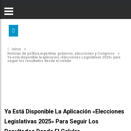
»
Inicio
»
Noticias de política argentina: gobierno, elecciones y Congreso
Ya está disponible la aplicación «Elecciones Legislativas 2025» para
seguir los resultados desde el celular
Ya Está Disponible La Aplicación «Elecciones
Legislativas 2025» Para Seguir Los