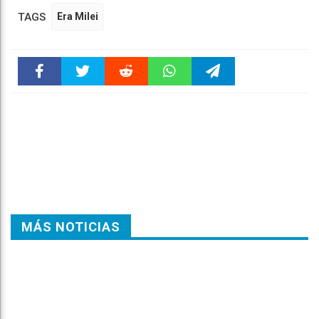
TAGS
Era Milei
Faceboo
Twitter
Reddit
WhatsAp
Telegra
k
pt
m
MÁS NOTICIAS