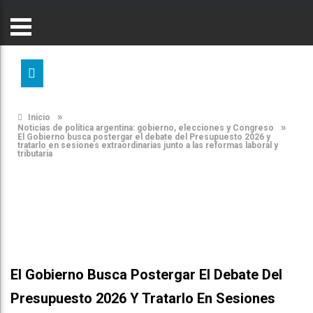
»
Inicio
»
Noticias de política argentina: gobierno, elecciones y Congreso
El Gobierno busca postergar el debate del Presupuesto 2026 y
tratarlo en sesiones extraordinarias junto a las reformas laboral y
tributaria
El Gobierno Busca Postergar El Debate Del
Presupuesto 2026 Y Tratarlo En Sesiones