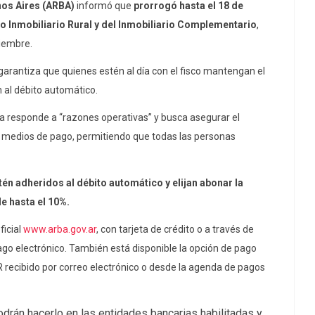
nos Aires (ARBA)
informó que
prorrogó hasta el 18 de
to Inmobiliario Rural y del Inmobiliario Complementario
,
viembre.
, garantiza que quienes estén al día con el fisco mantengan el
 al débito automático.
a responde a “razones operativas” y busca asegurar el
os medios de pago, permitiendo que todas las personas
én adheridos al débito automático y elijan abonar la
de hasta el 10%.
icial
www.arba.gov.ar
, con tarjeta de crédito o a través de
ago electrónico. También está disponible la opción de pago
 recibido por correo electrónico o desde la agenda de pagos
drán hacerlo en las entidades bancarias habilitadas y