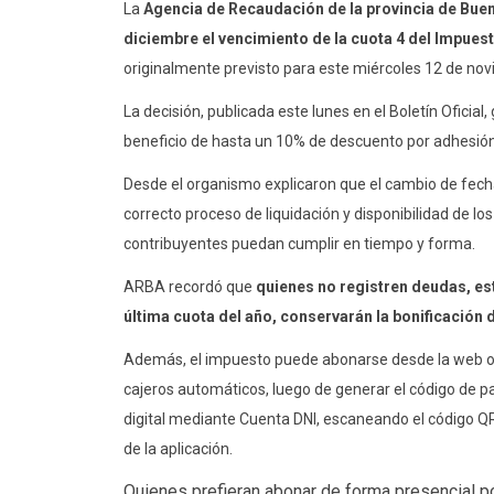
La
Agencia de Recaudación de la provincia de Bue
diciembre el vencimiento de la cuota 4 del Impues
originalmente previsto para este miércoles 12 de no
La decisión, publicada este lunes en el Boletín Oficial
beneficio de hasta un 10% de descuento por adhesión
Desde el organismo explicaron que el cambio de fech
correcto proceso de liquidación y disponibilidad de l
contribuyentes puedan cumplir en tiempo y forma.
ARBA recordó que
quienes no registren deudas, est
última cuota del año, conservarán la bonificación 
Además, el impuesto puede abonarse desde la web of
cajeros automáticos, luego de generar el código de p
digital mediante Cuenta DNI, escaneando el código QR
de la aplicación.
Quienes prefieran abonar de forma presencial po