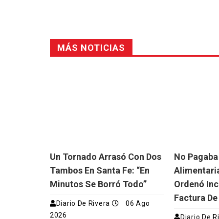
MÁS NOTICIAS
Un Tornado Arrasó Con Dos
No Pagaba
Tambos En Santa Fe: “En
Alimentaria
Minutos Se Borró Todo”
Ordenó Inc
Factura De
Diario De Rivera
06 Ago
2026
Diario De R