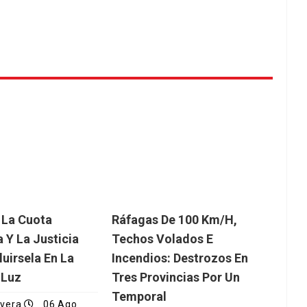
 La Cuota
Ráfagas De 100 Km/h,
 Y La Justicia
Techos Volados E
luirsela En La
Incendios: Destrozos En
 Luz
Tres Provincias Por Un
Temporal
ivera
06 Ago