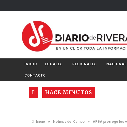
INICIO
LOCALES
REGIONALES
NACIONAL
CONTACTO
HACE MINUTOS
»
»
Inicio
Noticias del Campo
ARBA prorrogó los ve