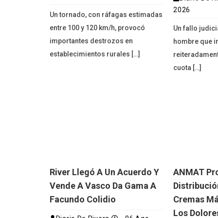
2026
Un tornado, con ráfagas estimadas
entre 100 y 120 km/h, provocó
Un fallo judic
importantes destrozos en
hombre que i
establecimientos rurales […]
reiteradament
cuota […]
River Llegó A Un Acuerdo Y
ANMAT Proh
Vende A Vasco Da Gama A
Distribuci
Facundo Colidio
Cremas Má
Los Dolore