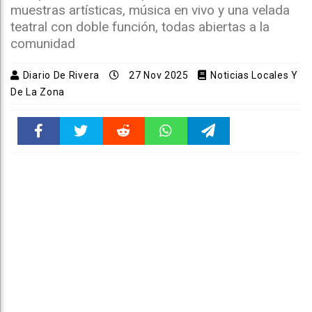
muestras artísticas, música en vivo y una velada
teatral con doble función, todas abiertas a la
comunidad
Diario De Rivera
27 Nov 2025
Noticias Locales Y
De La Zona
Faceboo
Twitter
Reddit
WhatsAp
Telegra
k
pt
m