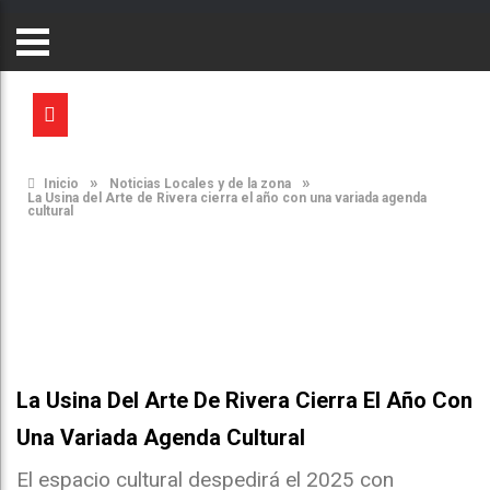
»
»
Inicio
Noticias Locales y de la zona
La Usina del Arte de Rivera cierra el año con una variada agenda
cultural
La Usina Del Arte De Rivera Cierra El Año Con
Una Variada Agenda Cultural
El espacio cultural despedirá el 2025 con