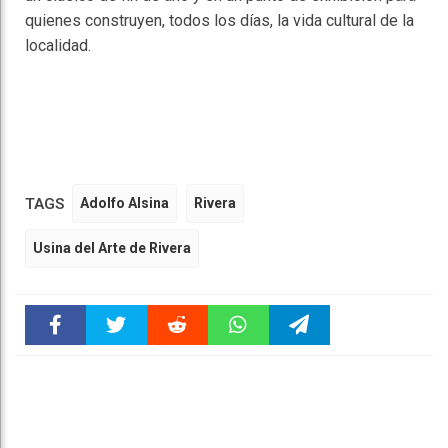
quienes construyen, todos los días, la vida cultural de la
localidad.
TAGS
Adolfo Alsina
Rivera
Usina del Arte de Rivera
Faceboo
Twitter
Reddit
WhatsAp
Telegra
k
pt
m