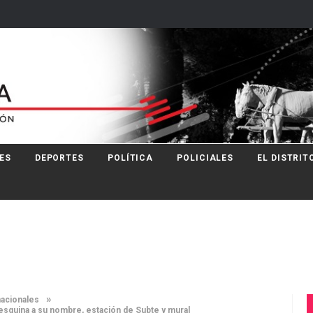
ES
DEPORTES
POLÍTICA
POLICIALES
EL DISTRIT
»
nacionales
 esquina a su nombre, estación de Subte y mural