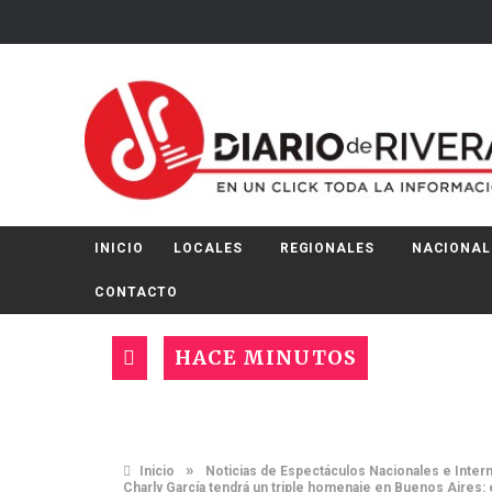
INICIO
LOCALES
REGIONALES
NACIONAL
CONTACTO
HACE MINUTOS
»
Inicio
Noticias de Espectáculos Nacionales e Inter
Charly García tendrá un triple homenaje en Buenos Aires: