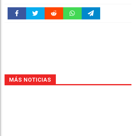
Faceboo
Twitter
Reddit
WhatsAp
Telegra
k
pt
m
MÁS NOTICIAS