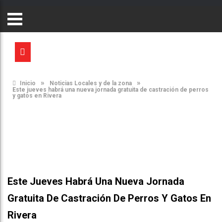
»
»
Inicio
Noticias Locales y de la zona
Este jueves habrá una nueva jornada gratuita de castración de perros
y gatos en Rivera
Este Jueves Habrá Una Nueva Jornada
Gratuita De Castración De Perros Y Gatos En
Rivera