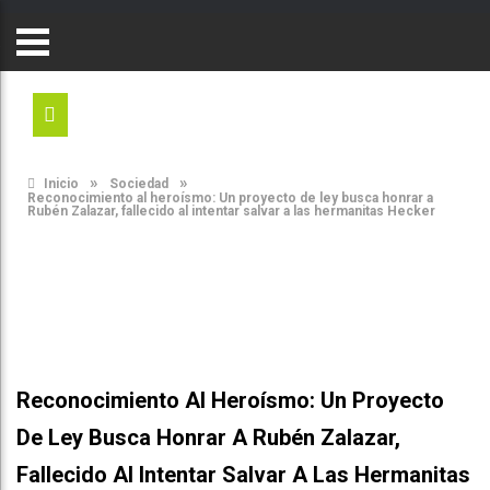
»
»
Inicio
Sociedad
Reconocimiento al heroísmo: Un proyecto de ley busca honrar a
Rubén Zalazar, fallecido al intentar salvar a las hermanitas Hecker
Reconocimiento Al Heroísmo: Un Proyecto
De Ley Busca Honrar A Rubén Zalazar,
Fallecido Al Intentar Salvar A Las Hermanitas