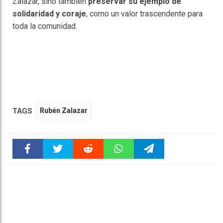
Zalazar, sino también
preservar su ejemplo de
solidaridad y coraje
, como un valor trascendente para
toda la comunidad.
TAGS
Rubén Zalazar
Faceboo
Twitter
Reddit
WhatsAp
Telegra
k
pt
m