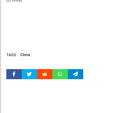
(El Once)
TAGS
Clima
Faceboo
Twitter
Reddit
WhatsAp
Telegra
k
pt
m