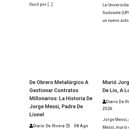
Ducó por […]
La Universida
Sudoeste (UPS
un nuevo acto
De Obrero Metalúrgico A
Murió Jorg
Gestionar Contratos
De Lio, A 
Millonarios: La Historia De
Diario De R
Jorge Messi, Padre De
2026
Lionel
Jorge Messi, 
Diario De Rivera
08 Ago
Messi, murió 