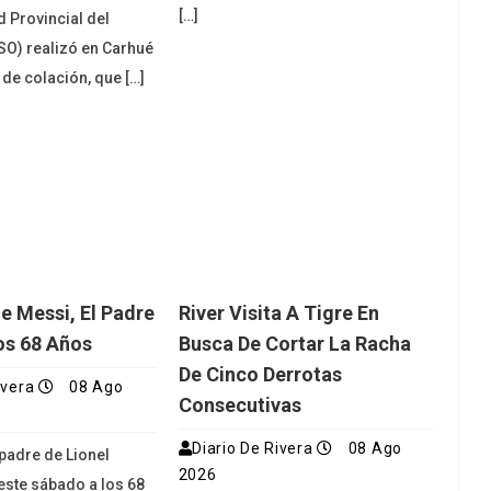
[…]
d Provincial del
O) realizó en Carhué
 de colación, que […]
e Messi, El Padre
River Visita A Tigre En
Los 68 Años
Busca De Cortar La Racha
De Cinco Derrotas
ivera
08 Ago
Consecutivas
Diario De Rivera
08 Ago
padre de Lionel
2026
este sábado a los 68