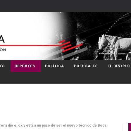
ES
DEPORTES
POLÍTICA
POLICIALES
EL DISTRIT
rena dio el ok y está a un paso de ser el nuevo técnico de Boca