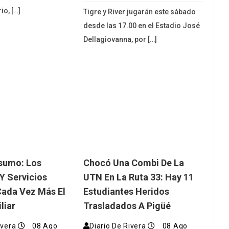
io, […]
Tigre y River jugarán este sábado
desde las 17.00 en el Estadio José
Dellagiovanna, por […]
sumo: Los
Chocó Una Combi De La
Y Servicios
UTN En La Ruta 33: Hay 11
Cada Vez Más El
Estudiantes Heridos
liar
Trasladados A Pigüé
ivera
08 Ago
Diario De Rivera
08 Ago