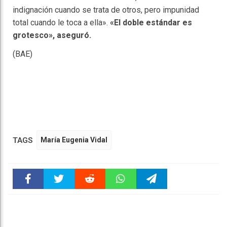
indignación cuando se trata de otros, pero impunidad
total cuando le toca a ella».
«El doble estándar es
grotesco», aseguró.
(BAE)
TAGS
María Eugenia Vidal
Faceboo
Twitter
Reddit
WhatsAp
Telegra
k
pt
m