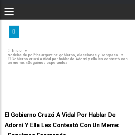
»
Inicio
»
Noticias de política argentina: gobierno, elecciones y Congreso
El Gobierno cruzó a Vidal por hablar de Adorni y ella les contestó con
un meme: «Seguimos esperando»
El Gobierno Cruzó A Vidal Por Hablar De
Adorni Y Ella Les Contestó Con Un Meme: