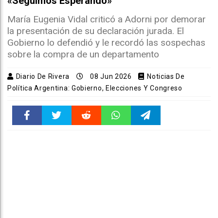
«Seguimos Esperando»
María Eugenia Vidal criticó a Adorni por demorar
la presentación de su declaración jurada. El
Gobierno lo defendió y le recordó las sospechas
sobre la compra de un departamento
Diario De Rivera
08 Jun 2026
Noticias De
Política Argentina: Gobierno, Elecciones Y Congreso
Faceboo
Twitter
Reddit
WhatsAp
Telegra
k
pt
m