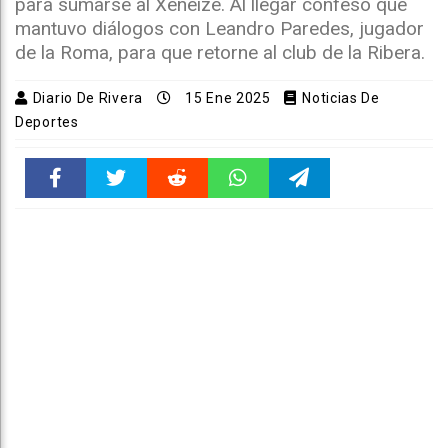
para sumarse al Xeneize. Al llegar confesó que
mantuvo diálogos con Leandro Paredes, jugador
de la Roma, para que retorne al club de la Ribera.
Diario De Rivera
15 Ene 2025
Noticias De
Deportes
Faceboo
Twitter
Reddit
WhatsAp
Telegra
k
pt
m