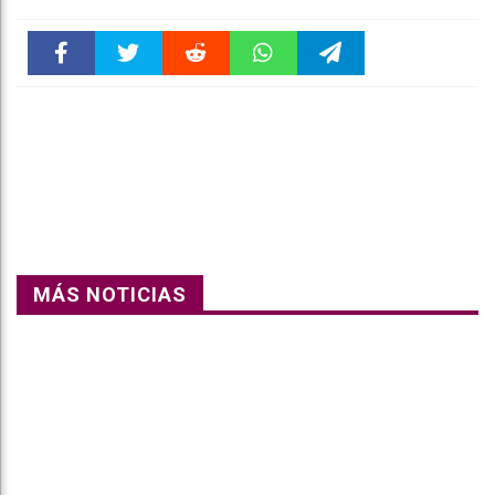
Faceboo
Twitter
Reddit
WhatsAp
Telegra
k
pt
m
MÁS NOTICIAS