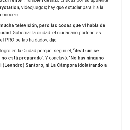
ocurrente”
. También deslizó críticas por su aparente
aystation
, videojuegos; hay que estudiar para ir a la
 conocer».
mucha televisión, pero las cosas que vi habla de
iudad
. Gobernar la ciudad. el ciudadano porteño es
l PRO se las ha dado», dijo.
logró en la Ciudad porque, según él, “
destruir se
 no está preparad
o”. Y concluyó: “
No hay ninguno
ni (Leandro) Santoro, ni La Cámpora idolatrando a