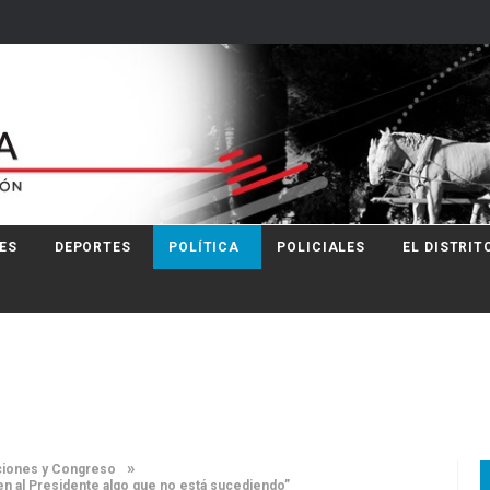
ES
DEPORTES
POLÍTICA
POLICIALES
EL DISTRIT
»
ecciones y Congreso
en al Presidente algo que no está sucediendo”