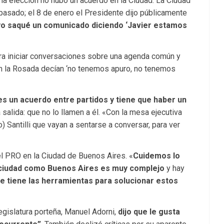
 la elección no hubo un acuerdo en la Ciudad. La Ciudad
 pasado; el 8 de enero el Presidente dijo públicamente
yo saqué un comunicado diciendo ‘Javier estamos
ara iniciar conversaciones sobre una agenda común y
en la Rosada decían ‘no tenemos apuro, no tenemos
es un acuerdo entre partidos y tiene que haber un
salida: que no lo llamen a él. «Con la mesa ejecutiva
 Santilli que vayan a sentarse a conversar, para ver
el PRO en la Ciudad de Buenos Aires. «
Cuidemos lo
 ciudad como Buenos Aires es muy complejo
y hay
que tiene las herramientas para solucionar estos
egislatura porteña, Manuel Adorni,
dijo que le gusta