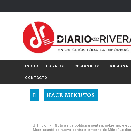
INICIO
LOCALES
REGIONALES
NACIONAL
CONTACTO
HACE MINUTOS
»
Inicio
Noticias de política argentina: gobierno, el
Macri apuntó de nuevo contra el entorno de Milei: “Le dic