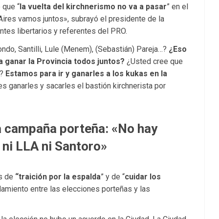
 que “
la vuelta del kirchnerismo no va a pasar
” en el
Aires vamos juntos», subrayó el presidente de la
ntes libertarios y referentes del PRO.
ondo, Santilli, Lule (Menem), (Sebastián) Pareja…?
¿Eso
 ganar la Provincia todos juntos?
¿Usted cree que
a?
Estamos para ir y ganarles a los kukas en la
es ganarles y sacarles el bastión kirchnerista por
a campaña porteña: «No hay
 ni LLA ni Santoro»
es de
“traición por la espalda
” y de “
cuidar los
blamiento entre las elecciones porteñas y las