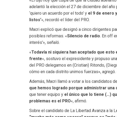
«Él dijo hoy que culpa de que la Ciudad adelantó
adelantó la elección el 27 de diciembre del año
‘quiero un acuerdo por el todo’ y
el 9 de enero 
listos’
«, recordó el líder del PRO.
Macri explicó que designó a cinco dirigentes p
posibles reformas. «
Silencio de radio
. En off 
interés'», señaló.
«
Todavía ni siquiera han aceptado que esto 
frente
«, sostuvo el expresidente y propuso una 
del PRO delegamos en (Cristian) Ritondo, (Diego)
cómo en cada distrito unimos fuerzas», agregó.
Además, Macri llamó a votar a los candidatos d
que hemos logrado porque administrar una
que tener equipo y
el único que lo tiene (…) 
problemas es el PRO
«, afirmó.
Sobre el candidato de La Libertad Avanza a la L