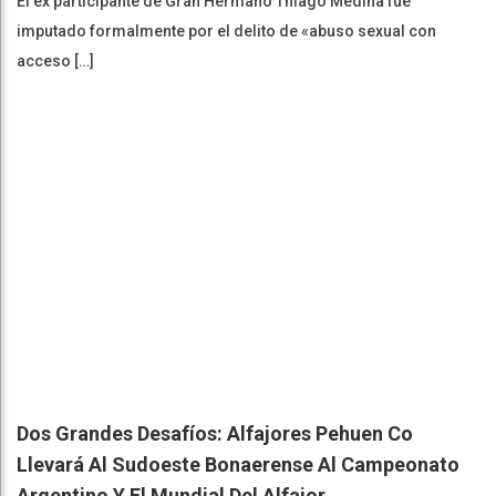
El ex participante de Gran Hermano Thiago Medina fue
imputado formalmente por el delito de «abuso sexual con
acceso […]
Dos Grandes Desafíos: Alfajores Pehuen Co
Llevará Al Sudoeste Bonaerense Al Campeonato
Argentino Y El Mundial Del Alfajor