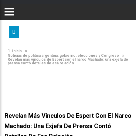
»
Inicio
»
Noticias de política argentina: gobierno, elecciones y Congreso
Revelan más vínculos de Espert con el narco Machado: una exjefa de
prensa contó detalles de esa relación
Revelan Más Vínculos De Espert Con El Narco
Machado: Una Exjefa De Prensa Contó