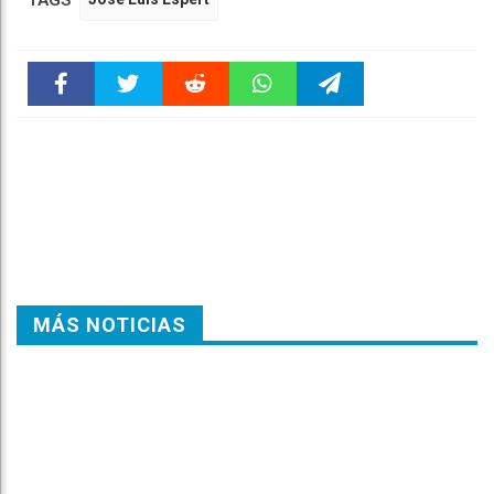
Faceboo
Twitter
Reddit
WhatsAp
Telegra
k
pt
m
MÁS NOTICIAS