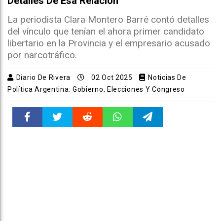
Detalles De Esa Relación
La periodista Clara Montero Barré contó detalles
del vínculo que tenían el ahora primer candidato
libertario en la Provincia y el empresario acusado
por narcotráfico.
Diario De Rivera
02 Oct 2025
Noticias De
Política Argentina: Gobierno, Elecciones Y Congreso
Faceboo
Twitter
Reddit
WhatsAp
Telegra
k
pt
m