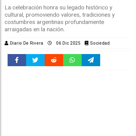
La celebración honra su legado histórico y
cultural, promoviendo valores, tradiciones y
costumbres argentinas profundamente
arraigadas en la nación.
Diario De Rivera
06 Dic 2025
Sociedad
Faceboo
Twitter
Reddit
WhatsAp
Telegra
k
pt
m