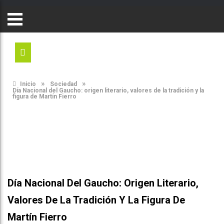
»
»
Inicio
Sociedad
Día Nacional del Gaucho: origen literario, valores de la tradición y la
figura de Martín Fierro
Día Nacional Del Gaucho: Origen Literario,
Valores De La Tradición Y La Figura De
Martín Fierro