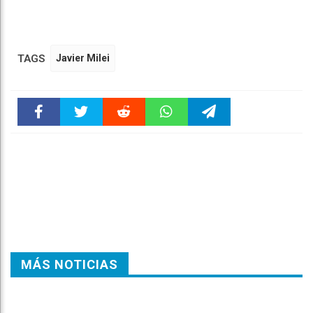
TAGS
Javier Milei
Faceboo
Twitter
Reddit
WhatsAp
Telegra
k
pt
m
MÁS NOTICIAS