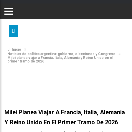
»
Inicio
»
Noticias de política argentina: gobierno, elecciones y Congreso
Milei planea viajar a Francia, Italia, Alemania y Reino Unido en el
primer tramo de 2026
Milei Planea Viajar A Francia, Italia, Alemania
Y Reino Unido En El Primer Tramo De 2026