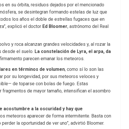
ros en su órbita, residuos dejados por el mencionado
atmósfera, se desintegran formando estelas de luz que
todos los años el doble de estrellas fugaces que en
a”, explicó el doctor
Ed Bloomer
, astrónomo del Real
olvo y roca alcanzan grandes velocidades y, al rozar la
s desde el suelo.
La constelación de Lyra, el arpa, da
 firmamento parecen emanar los meteoros.
ulares en términos de volumen
, como sí lo son las
ar por su longevidad, por sus meteoros veloces y
cible— de toparse con bolas de fuego. Estas
r fragmentos de mayor tamaño, intensifican el asombro
 se acostumbre a la oscuridad y hay que
los meteoros aparecer de forma intermitente. Basta con
erder la oportunidad de ver uno”, advirtió Bloomer.