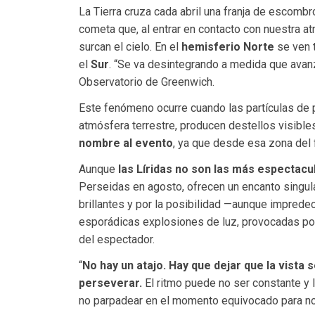
La Tierra cruza cada abril una franja de escomb
cometa que, al entrar en contacto con nuestra 
surcan el cielo. En el
hemisferio Norte
se ven 
el
Sur
. “Se va desintegrando a medida que avanz
Observatorio de Greenwich.
Este fenómeno ocurre cuando las partículas de p
atmósfera terrestre, producen destellos visible
nombre al evento
, ya que desde esa zona del
Aunque
las Líridas no son las más espectac
Perseidas en agosto, ofrecen un encanto singul
brillantes y por la posibilidad —aunque imprede
esporádicas explosiones de luz, provocadas po
del espectador.
“
No hay un atajo. Hay que dejar que la vista
perseverar.
El ritmo puede no ser constante y 
no parpadear en el momento equivocado para no p