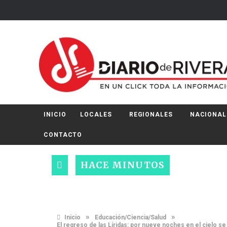
INICIO
LOCALES
REGIONALES
NACIONAL
CONTACTO
HACE MINUTOS
»
»
Inicio
Educación/Ciencia/Salud
El regreso de las Líridas: por nueve noches en el cielo se 